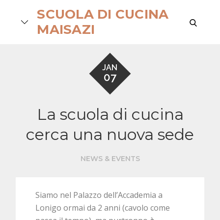
Skip
SCUOLA DI CUCINA
to
search
MAISAZI
content
JAN
07
La scuola di cucina
cerca una nuova sede
NEWS & EVENTS
Siamo nel Palazzo dell’Accademia a
Lonigo ormai da 2 anni (cavolo come