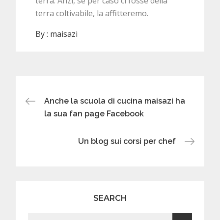
terra. Anzi, se per caso ci fosse della
terra coltivabile, la affitteremo.
By :
maisazi
Post
Anche la scuola di cucina maisazi ha
la sua fan page Facebook
navigation
Un blog sui corsi per chef
SEARCH
Search